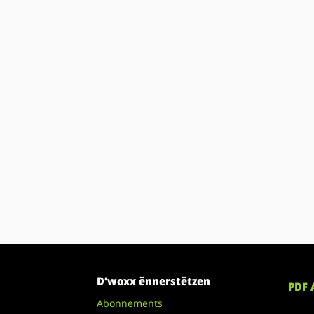
D’woxx ënnerstëtzen
PDF 
Abonnements