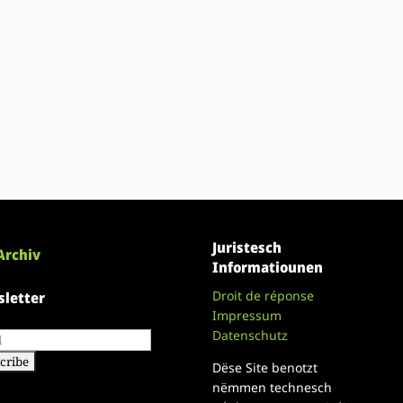
Juristesch
Archiv
Informatiounen
Droit de réponse
letter
Impressum
Datenschutz
Dëse Site benotzt
nëmmen technesch