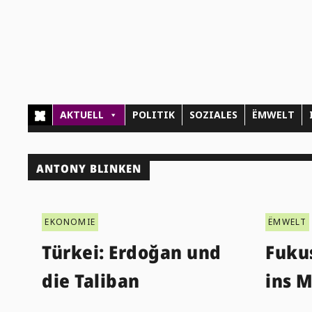
AKTUELL
POLITIK
SOZIALES
ËMWELT
ANTONY BLINKEN
EKONOMIE
ËMWELT
Türkei: Erdoğan und
Fuku
die Taliban
ins M