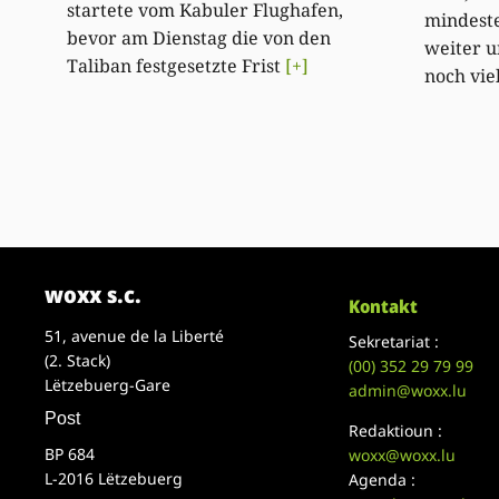
startete vom Kabuler Flughafen,
mindest
bevor am Dienstag die von den
weiter u
Taliban festgesetzte Frist
[+]
noch vie
woxx s.c.
Kontakt
51, avenue de la Liberté
Sekretariat :
(2. Stack)
(00)
352 29 79 99
Lëtzebuerg-Gare
admin@woxx.lu
Post
Redaktioun :
BP 684
woxx@woxx.lu
L-2016 Lëtzebuerg
Agenda :