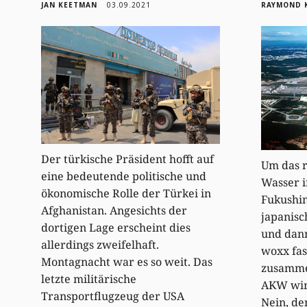
JAN KEETMAN
03.09.2021
RAYMOND 
Der türkische Präsident hofft auf
Um das r
eine bedeutende politische und
Wasser i
ökonomische Rolle der Türkei in
Fukushim
Afghanistan. Angesichts der
japanisc
dortigen Lage erscheint dies
und dann
allerdings zweifelhaft.
woxx fas
Montagnacht war es so weit. Das
zusammen
letzte militärische
AKW wir
Transportflugzeug der USA
Nein, de