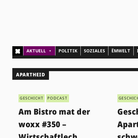
AKTUELL
POLITIK
SOZIALES
ËMWELT
APARTHEID
GESCHICHT
PODCAST
GESCHIC
Am Bistro mat der
Gesc
woxx #350 –
Apart
Wirtschaftlech
schw