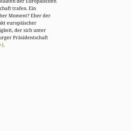
staaten der Europäischen
haft trafen. Ein
cher Moment? Eher der
kt europäischer
igkeit, der sich unter
rger Präsidentschaft
+]
.