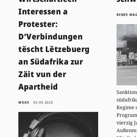
Interessen a
RENÉE WA
Protester:
D’Verbindungen
tëscht Lëtzebuerg
an Südafrika zur
Zäit vun der
Apartheid
Sanktion
südafrik
WOXX
05.09.2025
Regime 
Programm
vierzig 
Außenmi