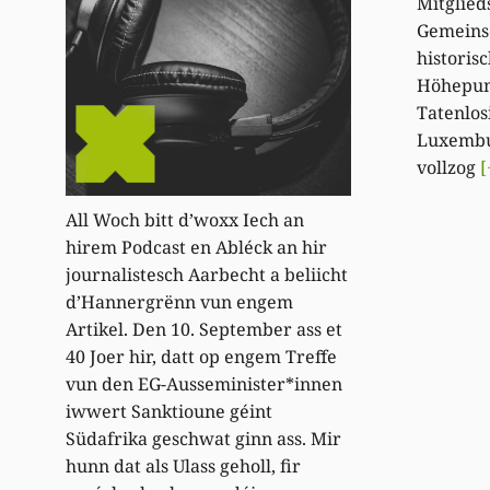
Mitglied
Gemeinsc
historis
Höhepun
Tatenlos
Luxembu
vollzog
[
All Woch bitt d’woxx Iech an
hirem Podcast en Abléck an hir
journalistesch Aarbecht a beliicht
d’Hannergrënn vun engem
Artikel. Den 10. September ass et
40 Joer hir, datt op engem Treffe
vun den EG-Ausseminister*innen
iwwert Sanktioune géint
Südafrika geschwat ginn ass. Mir
hunn dat als Ulass geholl, fir