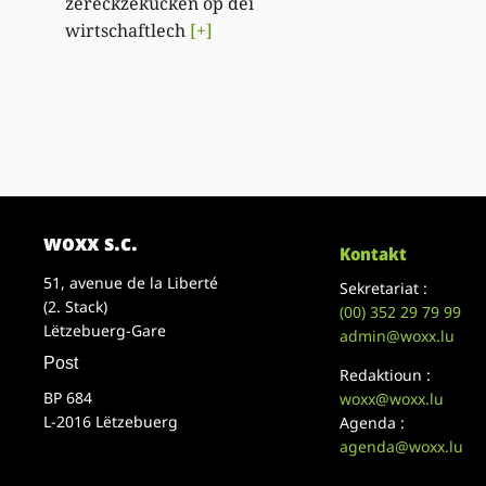
zeréckzekucken op déi
wirtschaftlech
[+]
woxx s.c.
Kontakt
51, avenue de la Liberté
Sekretariat :
(2. Stack)
(00)
352 29 79 99
Lëtzebuerg-Gare
admin@woxx.lu
Post
Redaktioun :
BP 684
woxx@woxx.lu
L-2016 Lëtzebuerg
Agenda :
agenda@woxx.lu