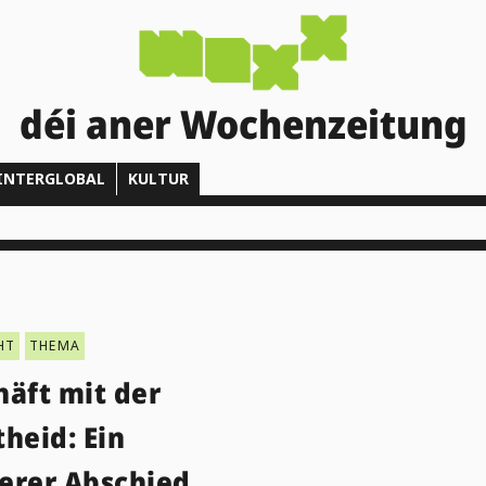
déi aner Wochenzeitung
INTERGLOBAL
KULTUR
HT
THEMA
häft mit der
heid: Ein
erer Abschied