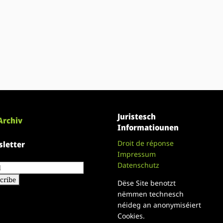
Juristesch
Archiv
Informatiounen
Droit de réponse
letter
Impressum
Datenschutz
Dëse Site benotzt
nëmmen technesch
néideg an anonymiséiert
Cookies.