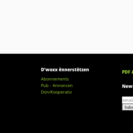
D’woxx ënnerstëtzen
PDF 
Abonnements
Pub - Annoncen
News
Don/Kooperativ