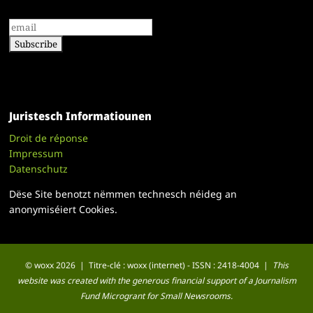
Juristesch Informatiounen
Droit de réponse
Impressum
Datenschutz
Dëse Site benotzt nëmmen technesch néideg an
anonymiséiert Cookies.
© woxx 2026 | Titre-clé : woxx (internet) - ISSN : 2418-4004 |
This
website was created with the generous financial support of a Journalism
Fund Microgrant for Small Newsrooms.