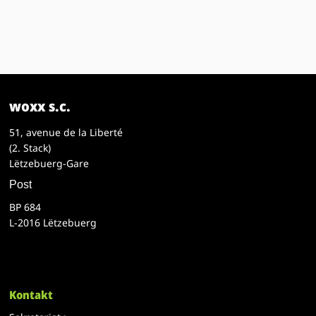
woxx s.c.
51, avenue de la Liberté
(2. Stack)
Lëtzebuerg-Gare
Post
BP 684
L-2016 Lëtzebuerg
Kontakt