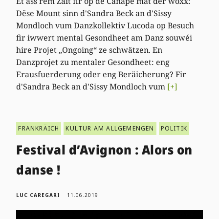
Et ass rem Zäit fir op de Canapé mat der woxx:
Dëse Mount sinn d'Sandra Beck an d'Sissy
Mondloch vum Danzkollektiv Lucoda op Besuch
fir iwwert mental Gesondheet am Danz souwéi
hire Projet „Ongoing“ ze schwätzen. En
Danzprojet zu mentaler Gesondheet: eng
Erausfuerderung oder eng Beräicherung? Fir
d'Sandra Beck an d'Sissy Mondloch vum
[+]
FRANKRÄICH
KULTUR AM ALLGEMENGEN
POLITIK
Festival d’Avignon : Alors on
danse !
LUC CAREGARI
11.06.2019