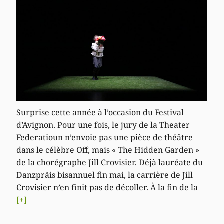
Surprise cette année à l’occasion du Festival
d’Avignon. Pour une fois, le jury de la Theater
Federatioun n’envoie pas une pièce de théâtre
dans le célèbre Off, mais « The Hidden Garden »
de la chorégraphe Jill Crovisier. Déjà lauréate du
Danzpräis bisannuel fin mai, la carrière de Jill
Crovisier n’en finit pas de décoller. À la fin de la
[+]