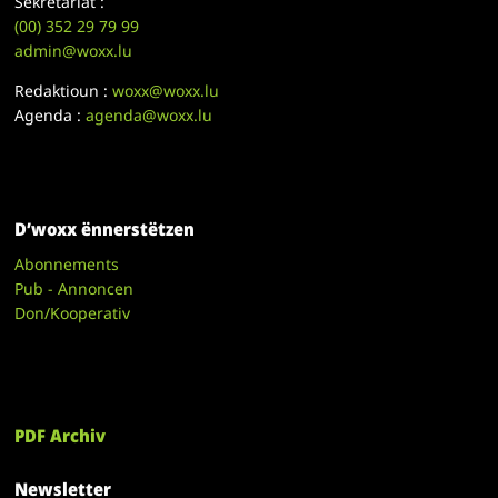
Sekretariat :
(00)
352 29 79 99
admin@woxx.lu
Redaktioun :
woxx@woxx.lu
Agenda :
agenda@woxx.lu
D’woxx ënnerstëtzen
Abonnements
Pub - Annoncen
Don/Kooperativ
PDF Archiv
Newsletter