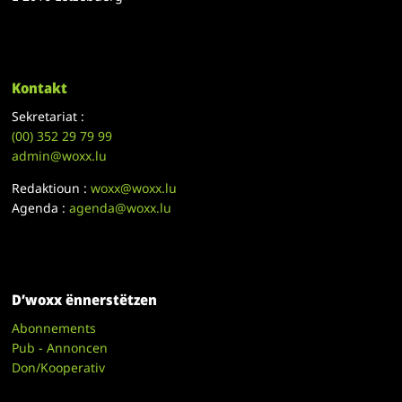
Kontakt
Sekretariat :
(00)
352 29 79 99
admin@woxx.lu
Redaktioun :
woxx@woxx.lu
Agenda :
agenda@woxx.lu
D’woxx ënnerstëtzen
Abonnements
Pub - Annoncen
Don/Kooperativ