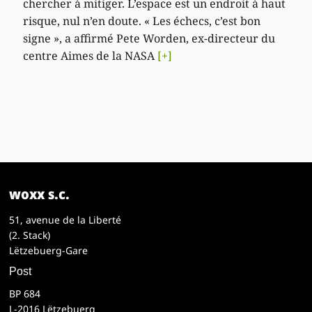
chercher à mitiger. L’espace est un endroit à haut
risque, nul n’en doute. « Les échecs, c’est bon
signe », a affirmé Pete Worden, ex-directeur du
centre Aimes de la NASA
[+]
woxx s.c.
51, avenue de la Liberté
(2. Stack)
Lëtzebuerg-Gare
Post
BP 684
L-2016 Lëtzebuerg