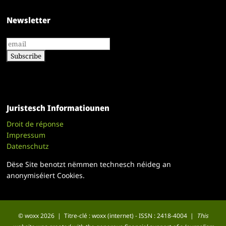
Newsletter
Juristesch Informatiounen
Droit de réponse
Impressum
Datenschutz
Dëse Site benotzt nëmmen technesch néideg an
anonymiséiert Cookies.
© woxx 2026 | Titre-clé : woxx (internet) - ISSN : 2418-4004 |
This