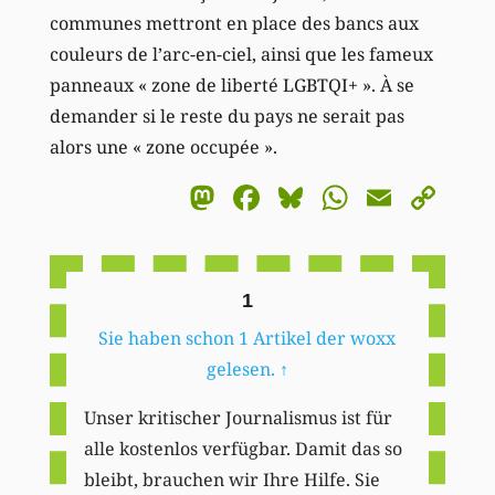
communes mettront en place des bancs aux
couleurs de l’arc-en-ciel, ainsi que les fameux
panneaux « zone de liberté LGBTQI+ ». À se
demander si le reste du pays ne serait pas
alors une « zone occupée ».
Mastodon
Facebook
Bluesky
WhatsA
Email
Co
Li
1
Sie haben schon 1 Artikel der woxx
gelesen.
↑
Unser kritischer Journalismus ist für
alle kostenlos verfügbar. Damit das so
bleibt, brauchen wir Ihre Hilfe. Sie