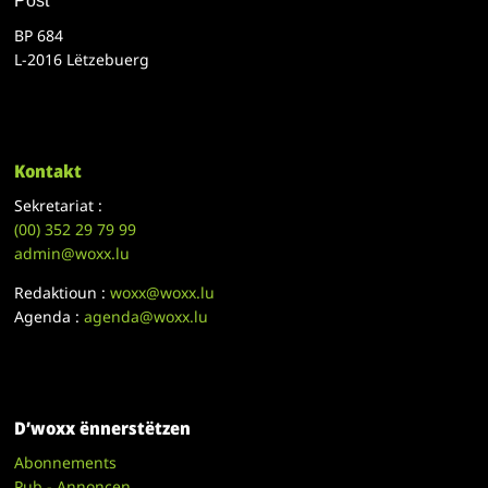
Post
BP 684
L-2016 Lëtzebuerg
Kontakt
Sekretariat :
(00)
352 29 79 99
admin@woxx.lu
Redaktioun :
woxx@woxx.lu
Agenda :
agenda@woxx.lu
D’woxx ënnerstëtzen
Abonnements
Pub - Annoncen