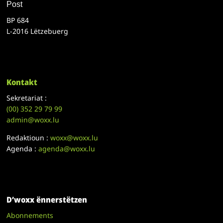
Post
BP 684
L-2016 Lëtzebuerg
Kontakt
Sekretariat :
(00)
352 29 79 99
admin@woxx.lu
Redaktioun :
woxx@woxx.lu
Agenda :
agenda@woxx.lu
D’woxx ënnerstëtzen
Abonnements