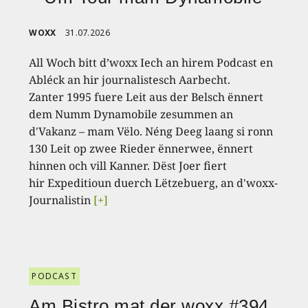
WOXX
31.07.2026
All Woch bitt d’woxx Iech an hirem Podcast en
Abléck an hir journalistesch Aarbecht.
Zanter 1995 fuere Leit aus der Belsch ënnert
dem Numm Dynamobile zesummen an
d'Vakanz – mam Vëlo. Néng Deeg laang si ronn
130 Leit op zwee Rieder ënnerwee, ënnert
hinnen och vill Kanner. Dëst Joer fiert
hir Expeditioun duerch Lëtzebuerg, an d'woxx-
Journalistin
[+]
PODCAST
Am Bistro mat der woxx #394