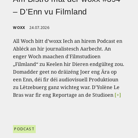
– D’Enn vu Filmland
WOXX
24.07.2026
All Woch bitt d’woxx Iech an hirem Podcast en
Abléck an hir journalistesch Aarbecht. An
enger Woch maachen d'Filmstudioen
„Filmland“ zu Keelen hir Dieren endgülteg zou.
Domadder geet no dräizéng Joer eng Ära op
een Enn, déi fir déi audiovisuell Produktioun
zu Lëtzebuerg ganz wichteg war. D'Yolène Le
Bras war fir eng Reportage an de Studioen
[+]
PODCAST