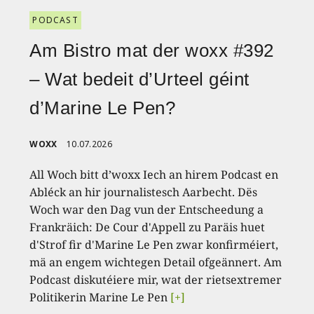
PODCAST
Am Bistro mat der woxx #392
– Wat bedeit d’Urteel géint
d’Marine Le Pen?
WOXX
10.07.2026
All Woch bitt d’woxx Iech an hirem Podcast en
Abléck an hir journalistesch Aarbecht. Dës
Woch war den Dag vun der Entscheedung a
Frankräich: De Cour d'Appell zu Paräis huet
d'Strof fir d'Marine Le Pen zwar konfirméiert,
mä an engem wichtegen Detail ofgeännert. Am
Podcast diskutéiere mir, wat der rietsextremer
Politikerin Marine Le Pen
[+]