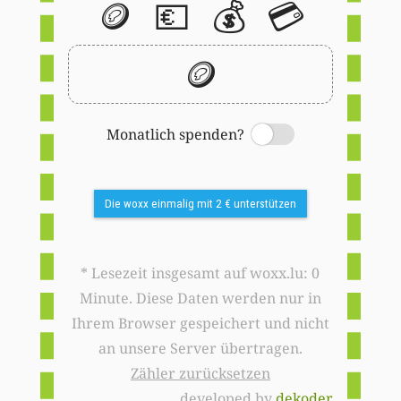
🪙
💶
💰
💳
🪙
Monatlich spenden?
Switch
Die woxx einmalig mit 2 € unterstützen
* Lesezeit insgesamt auf woxx.lu: 0
Minute. Diese Daten werden nur in
Ihrem Browser gespeichert und nicht
an unsere Server übertragen.
Zähler zurücksetzen
developed by
dekoder