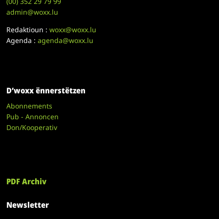
(00)
352 29 79 99
admin@woxx.lu
Redaktioun :
woxx@woxx.lu
Agenda :
agenda@woxx.lu
D’woxx ënnerstëtzen
Abonnements
Pub - Annoncen
Don/Kooperativ
PDF Archiv
Newsletter