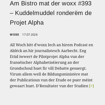
Am Bistro mat der woxx #393
– Kuddelmuddel ronderëm de
Projet Alpha
WOXX
17.07.2026
All Woch bitt d’woxx Iech an hirem Podcast en
Abléck an hir journalistesch Aarbecht. Eng
Etüd iwwert de Pilotprojet Alpha vun der
franséischer Alphabetiséierung an der
Grondschoul huet fir vill Debatte gesuergt.
Virum allem well de Bildungsministère mat
der Publicatioun vun der Etude ee puer méint
gewaart huet. D'Resultater vun der Studien
[+]