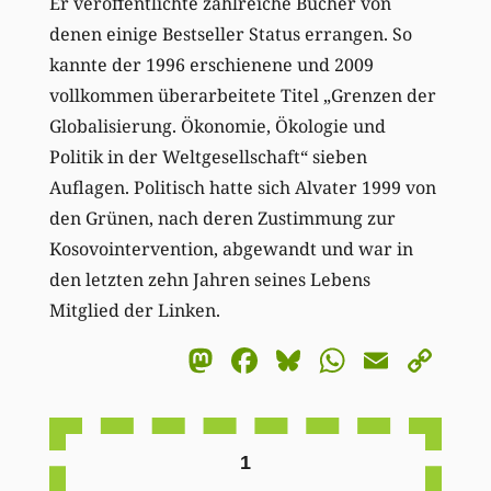
Er veröffentlichte zahlreiche Bücher von
denen einige Bestseller Status errangen. So
kannte der 1996 erschienene und 2009
vollkommen überarbeitete Titel „Grenzen der
Globalisierung. Ökonomie, Ökologie und
Politik in der Weltgesellschaft“ sieben
Auflagen. Politisch hatte sich Alvater 1999 von
den Grünen, nach deren Zustimmung zur
Kosovointervention, abgewandt und war in
den letzten zehn Jahren seines Lebens
Mitglied der Linken.
Mastodon
Facebook
Bluesky
WhatsA
Email
Co
Li
1