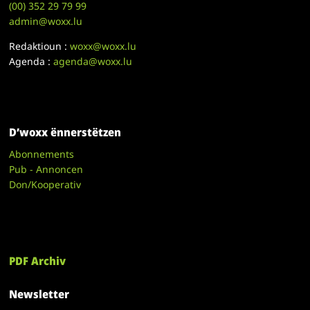
(00)
352 29 79 99
admin@woxx.lu
Redaktioun :
woxx@woxx.lu
Agenda :
agenda@woxx.lu
D’woxx ënnerstëtzen
Abonnements
Pub - Annoncen
Don/Kooperativ
PDF Archiv
Newsletter