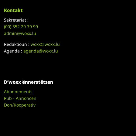
Kontakt
Sekretariat :
(00)
352 29 79 99
admin@woxx.lu
Redaktioun :
woxx@woxx.lu
Agenda :
agenda@woxx.lu
D’woxx ënnerstëtzen
Abonnements
Pub - Annoncen
Don/Kooperativ