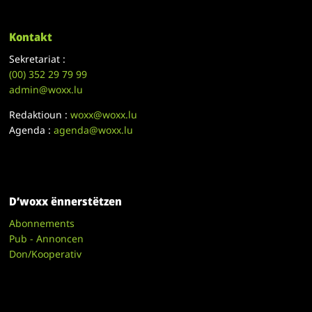
Kontakt
Sekretariat :
(00)
352 29 79 99
admin@woxx.lu
Redaktioun :
woxx@woxx.lu
Agenda :
agenda@woxx.lu
D’woxx ënnerstëtzen
Abonnements
Pub - Annoncen
Don/Kooperativ