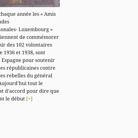
haque année les « Amis
ades
ionales- Luxembourg »
 viennent de commémorer
nir des 102 volontaires
e 1936 et 1938, sont
n Espagne pour soutenir
pes républicaines contre
pes rebelles du général
Aujourd'hui tout le
t d'accord pour dire que
nt le début
[+]