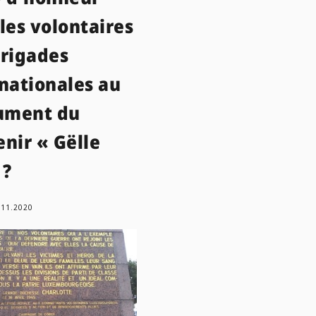
les volontaires
Brigades
nationales au
ment du
nir « Gëlle
 ?
.11.2020