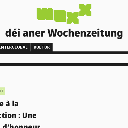
déi aner Wochenzeitung
INTERGLOBAL
KULTUR
HT
e à la
tion : Une
e d’honneur