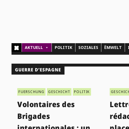
AKTUELL
POLITIK
SOZIALES
ËMWELT
GUERRE D’ESPAGNE
FUERSCHUNG
GESCHICHT
POLITIK
GESCHIC
Volontaires des
Lettr
Brigades
rédac
internationales : un
plac