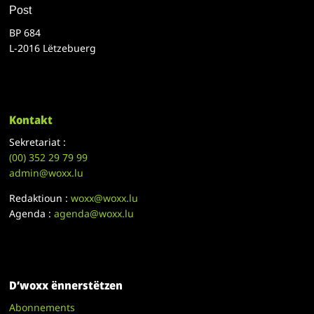
Post
BP 684
L-2016 Lëtzebuerg
Kontakt
Sekretariat :
(00)
352 29 79 99
admin@woxx.lu
Redaktioun :
woxx@woxx.lu
Agenda :
agenda@woxx.lu
D’woxx ënnerstëtzen
Abonnements