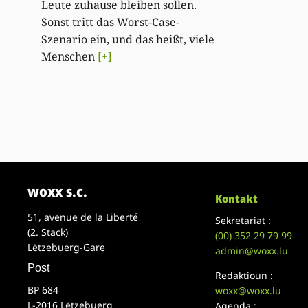
Leute zuhause bleiben sollen.
Sonst tritt das Worst-Case-
Szenario ein, und das heißt, viele
Menschen
[+]
woxx s.c.
Kontakt
51, avenue de la Liberté
Sekretariat :
(2. Stack)
(00)
352 29 79 99
Lëtzebuerg-Gare
admin@woxx.lu
Post
Redaktioun :
BP 684
woxx@woxx.lu
L-2016 Lëtzebuerg
Agenda :