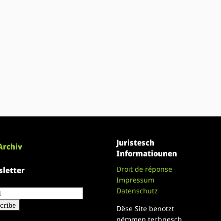
Juristesch
Archiv
Informatiounen
Droit de réponse
letter
Impressum
Datenschutz
Dëse Site benotzt
nëmmen technesch