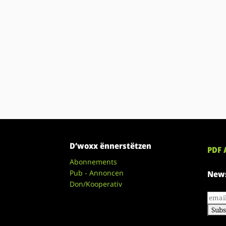
D’woxx ënnerstëtzen
PDF 
Abonnements
Pub - Annoncen
News
Don/Kooperativ