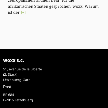
„europäischen Grünen Deal“ für die
afrikanischen Staaten gesprochen. woxx: Warum
ist der
[+]
woxx s.c.
51, avenue de la Liberté
(2. Stack)
Lëtzebuerg-Gare
Post
BP 684
L-2016 Lëtzebuerg