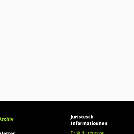
Juristesch
Archiv
Informatiounen
Droit de réponse
letter