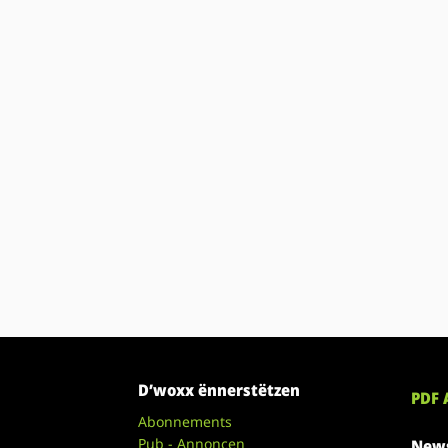
D’woxx ënnerstëtzen
PDF 
Abonnements
Pub - Annoncen
News