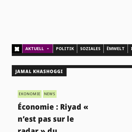
AKTUELL
POLITIK
SOZIALES
ËMWELT
JAMAL KHASHOGGI
EKONOMIE
NEWS
Économie : Riyad «
n’est pas sur le
radar » du