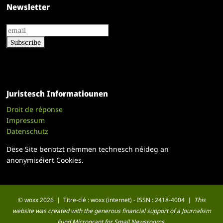
Newsletter
Juristesch Informatiounen
Droit de réponse
Impressum
Datenschutz
Dëse Site benotzt nëmmen technesch néideg an
anonymiséiert Cookies.
© woxx 2026 | Titre-clé : woxx (internet) - ISSN : 2418-4004 |
This
website was created with the generous financial support of a Journalism
Fund Microgrant for Small Newsrooms.