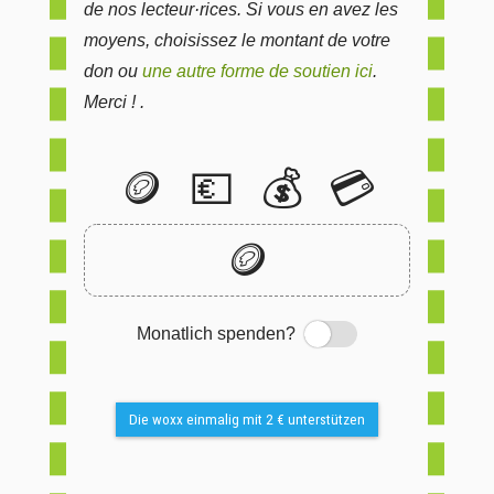
de nos lecteur·rices. Si vous en avez les
moyens, choisissez le montant de votre
don ou
une autre forme de soutien ici
.
Merci ! .
🪙
💶
💰
💳
🪙
Monatlich spenden?
Switch
Die woxx einmalig mit 2 € unterstützen