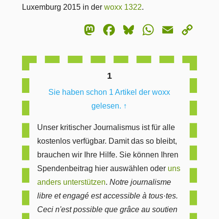
Luxemburg 2015 in der
woxx 1322
.
Mastodon
Facebook
Bluesky
WhatsA
Email
Co
Lin
1
Sie haben schon 1 Artikel der woxx
gelesen.
↑
Unser kritischer Journalismus ist für alle
kostenlos verfügbar. Damit das so bleibt,
brauchen wir Ihre Hilfe. Sie können Ihren
Spendenbeitrag hier auswählen oder
uns
anders unterstützen
.
Notre journalisme
libre et engagé est accessible à tous·tes.
Ceci n'est possible que grâce au soutien