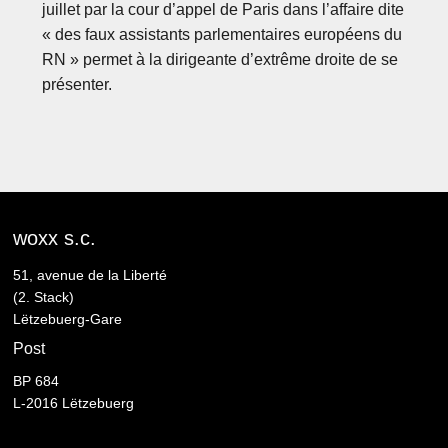
juillet par la cour d’appel de Paris dans l’affaire dite
« des faux assistants parlementaires européens du
RN » permet à la dirigeante d’extrême droite de se
présenter.
woxx s.c.
51, avenue de la Liberté
(2. Stack)
Lëtzebuerg-Gare
Post
BP 684
L-2016 Lëtzebuerg