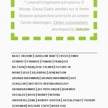
* Lesezeit insgesamt auf woxx.lu: 0
Minute. Diese Daten werden nur in Ihrem
Browser gespeichert und nicht an unsere
Server übertragen.
Zähler zurücksetzen
developed by
dekoder
|
|
|
BASIC INCOME
CAROLINE MART
CRISIS
ENNO
|
|
|
SCHMIDT
FINANCE
FINANZ
FRANÇOIS
|
|
BILTGEN
FRANÇOISE FOLMER
FUTURE OF
|
|
|
WORK
GELD
GELDBERG
GENERATION
|
|
GRUNDEINKOMMEN
GRUNDEINKOMMEN
GUY
|
SCHULLER
INITIATIV BEDINGUNGSLOST
|
|
GRONDAKOMMES
JOS FREYLINGER
JOURNÉES
|
|
|
SOCIALES
KRISE
MONEY
REVENU
|
|
|
|
UNIVERSEL
RMG
ROBERT KIEFFER
SOZIALSTAAT
THIERRY
|
|
SCHUMAN
WELFARE STATE
WOXX1242