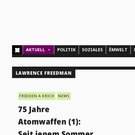
AKTUELL
POLITIK
SOZIALES
ËMWELT
LAWRENCE FREEDMAN
FRIDDEN A KRICH
NEWS
75 Jahre
Atomwaffen (1):
Seit jenem Sommer