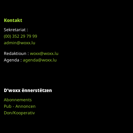
Kontakt
Sekretariat :
(00)
352 29 79 99
admin@woxx.lu
Redaktioun :
woxx@woxx.lu
Agenda :
agenda@woxx.lu
D’woxx ënnerstëtzen
Abonnements
Pub - Annoncen
Don/Kooperativ