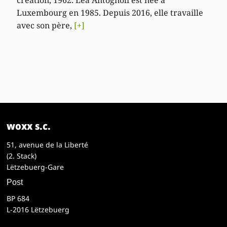
création, 1962. Lea Antognoli est née à
Luxembourg en 1985. Depuis 2016, elle travaille
avec son père,
[+]
woxx s.c.
51, avenue de la Liberté
(2. Stack)
Lëtzebuerg-Gare
Post
BP 684
L-2016 Lëtzebuerg