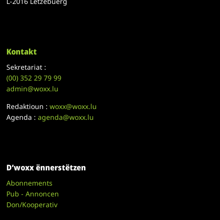
L-2016 Lëtzebuerg
Kontakt
Sekretariat :
(00)
352 29 79 99
admin@woxx.lu
Redaktioun :
woxx@woxx.lu
Agenda :
agenda@woxx.lu
D’woxx ënnerstëtzen
Abonnements
Pub - Annoncen
Don/Kooperativ