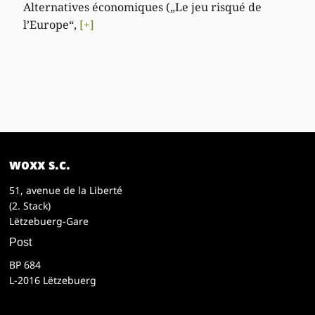
Alternatives économiques („Le jeu risqué de
l’Europe“,
[+]
woxx s.c.
51, avenue de la Liberté
(2. Stack)
Lëtzebuerg-Gare
Post
BP 684
L-2016 Lëtzebuerg