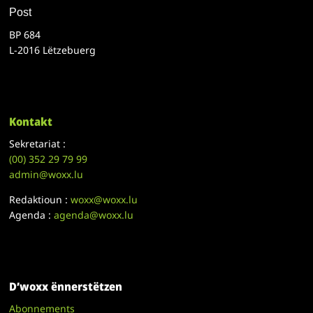
Post
BP 684
L-2016 Lëtzebuerg
Kontakt
Sekretariat :
(00)
352 29 79 99
admin@woxx.lu
Redaktioun :
woxx@woxx.lu
Agenda :
agenda@woxx.lu
D’woxx ënnerstëtzen
Abonnements