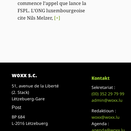
commence l’appel que lance la
FSPL. L’ONG luxembourgeoise
cite Nils Melzer,
[+]
woxx s.c.
Kontakt
51, avenue de la Liberté
Sekretariat :
(2. Stack)
(00)
352 29 79 99
Lëtzebuerg-Gare
admin@woxx.lu
Post
Redaktioun :
BP 684
woxx@woxx.lu
L-2016 Lëtzebuerg
Agenda :
agenda@woxx.lu