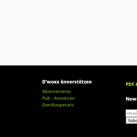
D’woxx ënnerstëtzen
PDF 
Abonnements
Pub - Annoncen
News
Don/Kooperativ