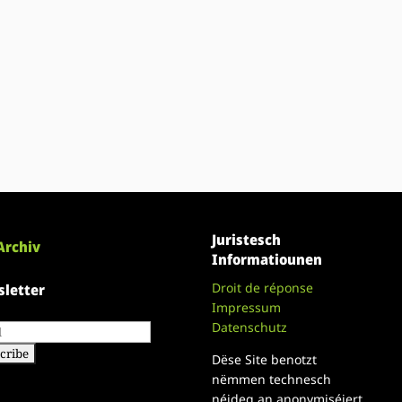
Juristesch
Archiv
Informatiounen
Droit de réponse
letter
Impressum
Datenschutz
Dëse Site benotzt
nëmmen technesch
néideg an anonymiséiert