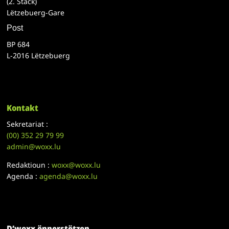
(2. Stack)
Lëtzebuerg-Gare
Post
BP 684
L-2016 Lëtzebuerg
Kontakt
Sekretariat :
(00)
352 29 79 99
admin@woxx.lu
Redaktioun :
woxx@woxx.lu
Agenda :
agenda@woxx.lu
D’woxx ënnerstëtzen