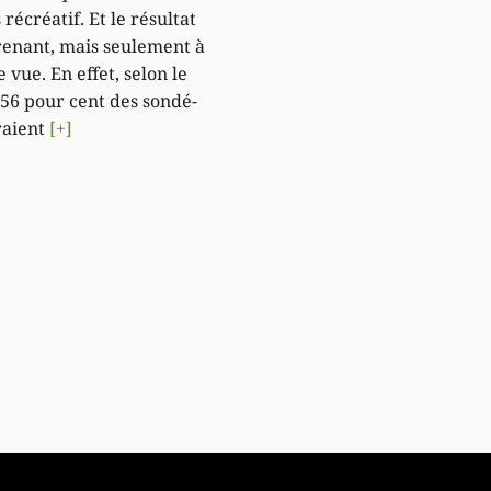
récréatif. Et le résultat
renant, mais seulement à
 vue. En effet, selon le
56 pour cent des sondé-
eraient
[+]