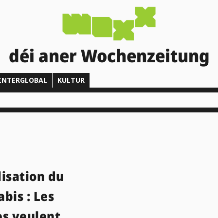
déi aner Wochenzeitung
INTERGLOBAL
KULTUR
isation du
bis : Les
es veulent