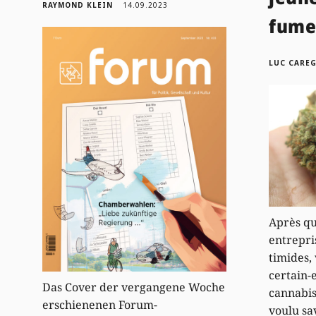
RAYMOND KLEIN
14.09.2023
fumer
LUC CARE
Après q
entrepri
timides,
certain-e
Das Cover der vergangene Woche
cannabis
erschienenen Forum-
voulu sav