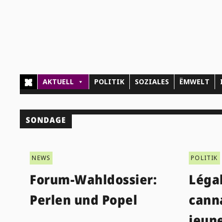
AKTUELL
POLITIK
SOZIALES
ËMWELT
SONDAGE
NEWS
POLITIK
Forum-Wahldossier:
Légal
Perlen und Popel
canna
jeun