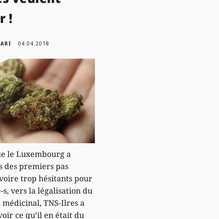
 !
GARI
04.04.2018
ue le Luxembourg a
s des premiers pas
 voire trop hésitants pour
-s, vers la légalisation du
 médicinal, TNS-Ilres a
oir ce qu’il en était du