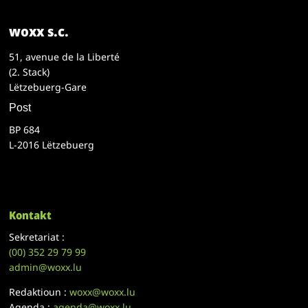
woxx s.c.
51, avenue de la Liberté
(2. Stack)
Lëtzebuerg-Gare
Post
BP 684
L-2016 Lëtzebuerg
Kontakt
Sekretariat :
(00)
352 29 79 99
admin@woxx.lu
Redaktioun :
woxx@woxx.lu
Agenda :
agenda@woxx.lu