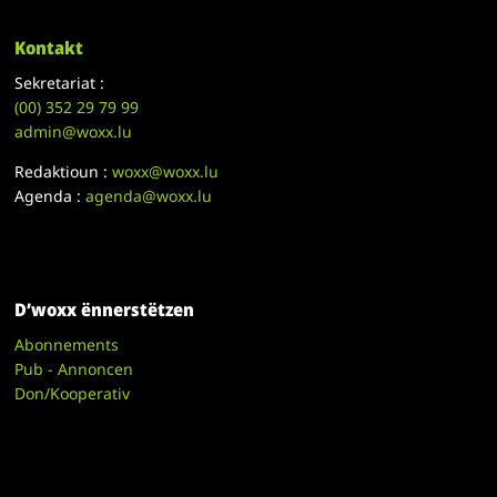
Kontakt
Sekretariat :
(00)
352 29 79 99
admin@woxx.lu
Redaktioun :
woxx@woxx.lu
Agenda :
agenda@woxx.lu
D’woxx ënnerstëtzen
Abonnements
Pub - Annoncen
Don/Kooperativ