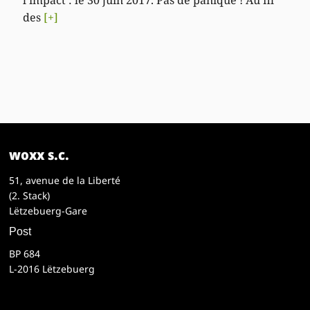
l’impact : le 30 juin 2017. Pas de panique ! Au fil
des
[+]
woxx s.c.
51, avenue de la Liberté
(2. Stack)
Lëtzebuerg-Gare
Post
BP 684
L-2016 Lëtzebuerg