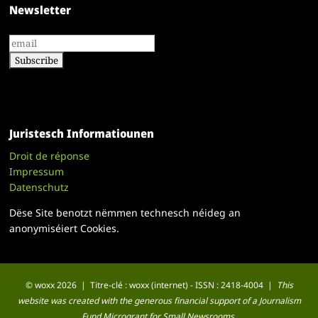
Newsletter
Juristesch Informatiounen
Droit de réponse
Impressum
Datenschutz
Dëse Site benotzt nëmmen technesch néideg an
anonymiséiert Cookies.
© woxx 2026 | Titre-clé : woxx (internet) - ISSN : 2418-4004 |
This
website was created with the generous financial support of a Journalism
Fund Microgrant for Small Newsrooms.