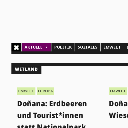
AKTUELL
POLITIK
SOZIALES
ËMWELT
WETLAND
ËMWELT
EUROPA
ËMWELT
Doñana: Erdbeeren
Doña
und Tourist*innen
Wies
statt Nationalpark