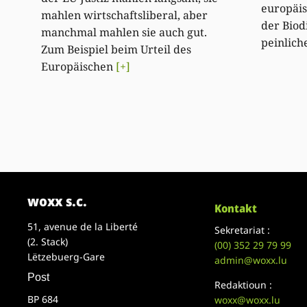
europäi
mahlen wirtschaftsliberal, aber
der Biod
manchmal mahlen sie auch gut.
peinliche
Zum Beispiel beim Urteil des
Europäischen
[+]
woxx s.c.
Kontakt
51, avenue de la Liberté
Sekretariat :
(2. Stack)
(00)
352 29 79 99
Lëtzebuerg-Gare
admin@woxx.lu
Post
Redaktioun :
BP 684
woxx@woxx.lu