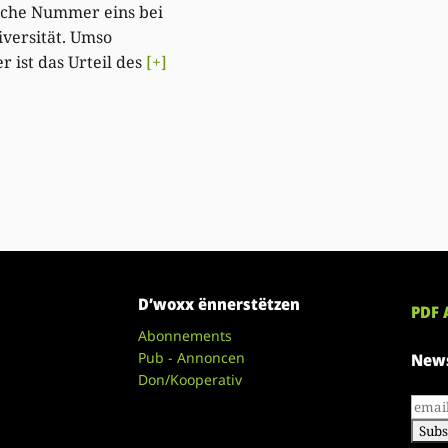
sche Nummer eins bei
iversität. Umso
r ist das Urteil des
[+]
D’woxx ënnerstëtzen
PDF 
Abonnements
Pub - Annoncen
News
Don/Kooperativ