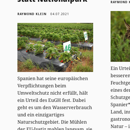
RAYMOND 
RAYMOND KLEIN
04.07.2021
Ein Urte
besseren
Spanien hat seine europäischen
Feuchtge
Verpflichtungen beim
eines de
Umweltschutz nicht erfüllt, hält
Schutzge
ein Urteil des EuGH fest. Dabei
Spanier*
geht es um den Wasserverbrauch
Land, in
und ein einzigartiges
gastrono
Naturschutzgebiet. Die Mühlen
Natur – 
der EU-Justiz mahlen langsam, sie