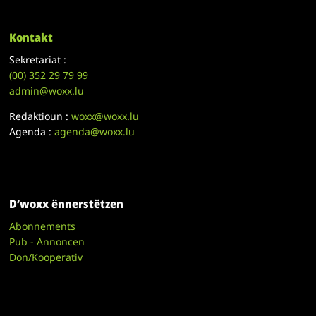
Kontakt
Sekretariat :
(00)
352 29 79 99
admin@woxx.lu
Redaktioun :
woxx@woxx.lu
Agenda :
agenda@woxx.lu
D’woxx ënnerstëtzen
Abonnements
Pub - Annoncen
Don/Kooperativ