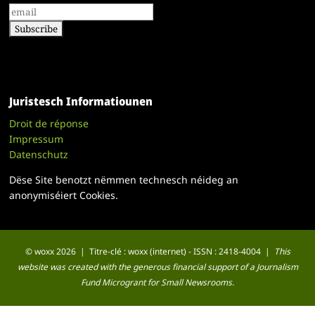
Juristesch Informatiounen
Droit de réponse
Impressum
Datenschutz
Dëse Site benotzt nëmmen technesch néideg an
anonymiséiert Cookies.
© woxx 2026 | Titre-clé : woxx (internet) - ISSN : 2418-4004 |
This
website was created with the generous financial support of a Journalism
Fund Microgrant for Small Newsrooms.