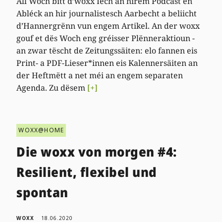
All Woch bitt d’woxx Iech an hirem Podcast en
Abléck an hir journalistesch Aarbecht a beliicht
d’Hannergrënn vun engem Artikel. An der woxx
gouf et dës Woch eng gréisser Plënneraktioun -
an zwar tëscht de Zeitungssäiten: elo fannen eis
Print- a PDF-Lieser*innen eis Kalennersäiten an
der Heftmëtt a net méi an engem separaten
Agenda. Zu dësem
[+]
WOXX@HOME
Die woxx von morgen #4:
Resilient, flexibel und
spontan
WOXX
18.06.2020