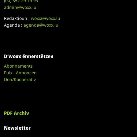
(00)
352 29 79 99
admin@woxx.lu
Redaktioun :
woxx@woxx.lu
Agenda :
agenda@woxx.lu
D’woxx ënnerstëtzen
Abonnements
Pub - Annoncen
Don/Kooperativ
PDF Archiv
Newsletter