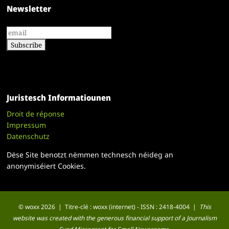
Newsletter
Juristesch Informatiounen
Droit de réponse
Impressum
Datenschutz
Dëse Site benotzt nëmmen technesch néideg an
anonymiséiert Cookies.
© woxx 2026 | Titre-clé : woxx (internet) - ISSN : 2418-4004 |
This
website was created with the generous financial support of a Journalism