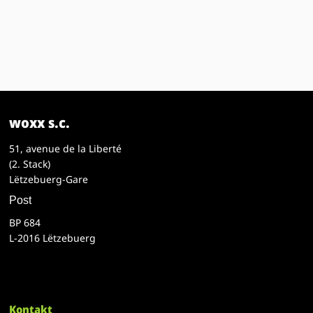
woxx s.c.
51, avenue de la Liberté
(2. Stack)
Lëtzebuerg-Gare
Post
BP 684
L-2016 Lëtzebuerg
Kontakt