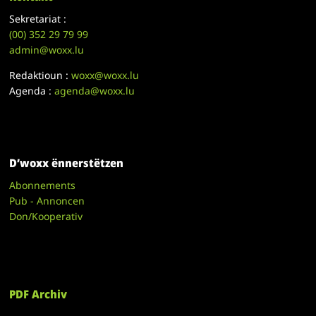
Sekretariat :
(00)
352 29 79 99
admin@woxx.lu
Redaktioun :
woxx@woxx.lu
Agenda :
agenda@woxx.lu
D’woxx ënnerstëtzen
Abonnements
Pub - Annoncen
Don/Kooperativ
PDF Archiv