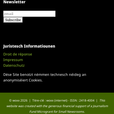
Newsletter
Juristesch Informatiounen
Droit de réponse
Impressum
Datenschutz
Dëse Site benotzt nëmmen technesch néideg an
anonymiséiert Cookies.
© woxx 2026 | Titre-clé : woxx (internet) - ISSN : 2418-4004 |
This
website was created with the generous financial support of a Journalism
Fund Microgrant for Small Newsrooms.