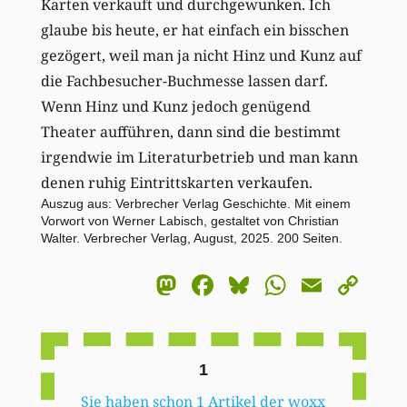
Karten verkauft und durchgewunken. Ich
glaube bis heute, er hat einfach ein bisschen
gezögert, weil man ja nicht Hinz und Kunz auf
die Fachbesucher-Buchmesse lassen darf.
Wenn Hinz und Kunz jedoch genügend
Theater aufführen, dann sind die bestimmt
irgendwie im Literaturbetrieb und man kann
denen ruhig Eintrittskarten verkaufen.
Auszug aus: Verbrecher Verlag Geschichte. Mit einem
Vorwort von Werner Labisch, gestaltet von Christian
Walter. Verbrecher Verlag, August, 2025. 200 Seiten.
Mastodon
Facebook
Bluesky
WhatsA
Email
Co
Li
1
Sie haben schon 1 Artikel der woxx