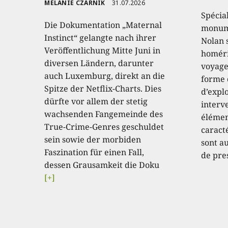
MELANIE CZARNIK
31.07.2026
Spécia
Die Dokumentation „Maternal
monume
Instinct“ gelangte nach ihrer
Nolan 
Veröffentlichung Mitte Juni in
homéri
diversen Ländern, darunter
voyage
auch Luxemburg, direkt an die
forme 
Spitze der Netflix-Charts. Dies
d’expl
dürfte vor allem der stetig
interve
wachsenden Fangemeinde des
élémen
True-Crime-Genres geschuldet
caract
sein sowie der morbiden
sont au
Faszination für einen Fall,
de pre
dessen Grausamkeit die Doku
[+]