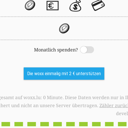
🪙
💶
💰
💳
🪙
Monatlich spenden?
Switch
Die woxx einmalig mit 2 € unterstützen
0 Minute. Diese Daten werden nur in Ihrem Browser
chert und nicht an unsere Server übertragen.
Zähler zurüc
deve