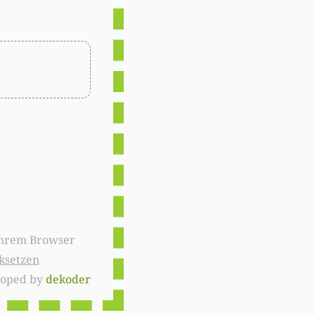
ksetzen
loped by
dekoder