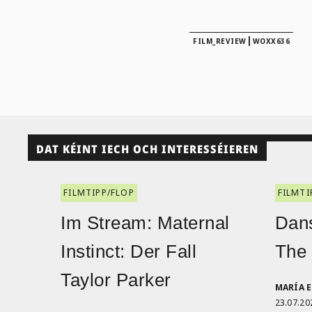
|
FILM_REVIEW
WOXX636
DAT KÉINT IECH OCH INTERESSÉIEREN
FILMTIPP/FLOP
FILMTI
Im Stream: Maternal
Dans
Instinct: Der Fall
The
Taylor Parker
MARÍA 
23.07.20