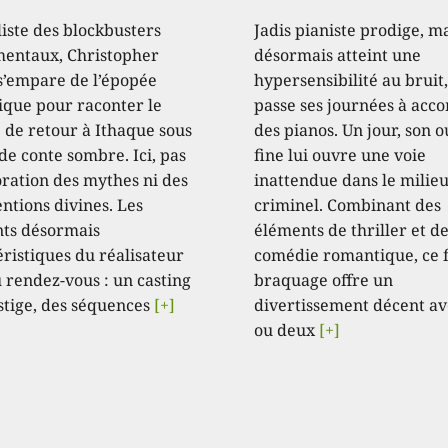
liste des blockbusters
Jadis pianiste prodige, m
ntaux, Christopher
désormais atteint une
s’empare de l’épopée
hypersensibilité au bruit,
que pour raconter le
passe ses journées à acc
 de retour à Ithaque sous
des pianos. Un jour, son o
de conte sombre. Ici, pas
fine lui ouvre une voie
oration des mythes ni des
inattendue dans le milie
ntions divines. Les
criminel. Combinant des
ts désormais
éléments de thriller et d
éristiques du réalisateur
comédie romantique, ce 
 rendez-vous : un casting
braquage offre un
stige, des séquences
[+]
divertissement décent av
ou deux
[+]