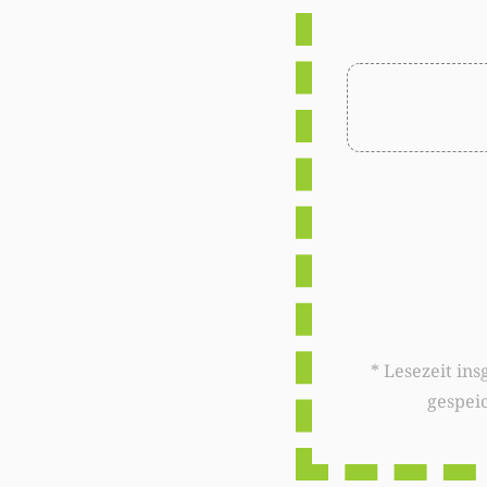
* Lesezeit insgesamt auf woxx.lu: 
gespei