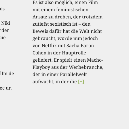
Es ist also möglich, einen Film
ais
mit einem feministischen
Ansatz zu drehen, der trotzdem
 Niki
zutiefst sexistisch ist – den
order
Beweis dafür hat die Welt nicht
uïe
gebraucht, wurde nun jedoch
von Netflix mit Sacha Baron
u
Cohen in der Hauptrolle
geliefert. Er spielt einen Macho-
e
Playboy aus der Werbebranche,
film de
der in einer Parallelwelt
aufwacht, in der die
[+]
ec un