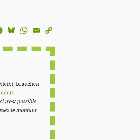
astodon
Facebook
Bluesky
WhatsApp
Email
Copy
Link
 bleibt, brauchen
anders
i n'est possible
issez le montant