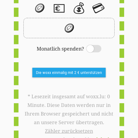
🪙
💶
💰
💳
🪙
Monatlich spenden?
Switch
Die woxx einmalig mit 2 € unterstützen
* Lesezeit insgesamt auf woxx.lu: 0
Minute. Diese Daten werden nur in
Ihrem Browser gespeichert und nicht
an unsere Server übertragen.
Zähler zurücksetzen