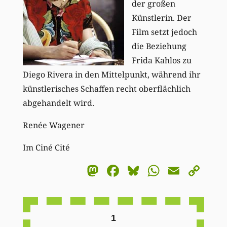
der großen
Künstlerin. Der
Film setzt jedoch
die Beziehung
Frida Kahlos zu
Diego Rivera in den Mittelpunkt, während ihr
künstlerisches Schaffen recht oberflächlich
abgehandelt wird.
Renée Wagener
Im Ciné Cité
Mastodon
Facebook
Bluesky
WhatsA
Email
Co
Li
1