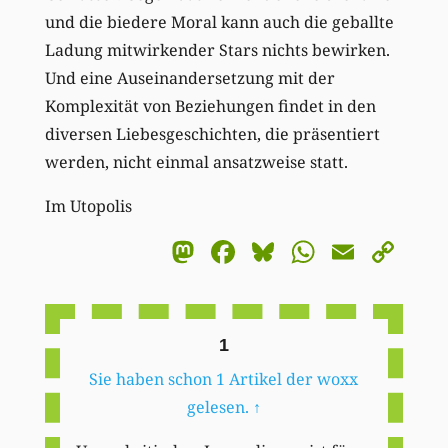
und die biedere Moral kann auch die geballte
Ladung mitwirkender Stars nichts bewirken.
Und eine Auseinandersetzung mit der
Komplexität von Beziehungen findet in den
diversen Liebesgeschichten, die präsentiert
werden, nicht einmal ansatzweise statt.
Im Utopolis
Mastodon
Facebook
Bluesky
WhatsA
Email
Co
Li
1
Sie haben schon 1 Artikel der woxx
gelesen.
↑