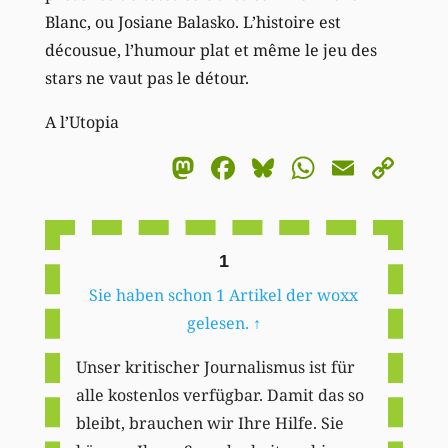
Blanc, ou Josiane Balasko. L’histoire est
décousue, l’humour plat et même le jeu des
stars ne vaut pas le détour.
A l’Utopia
Mastodon
Facebook
Bluesky
WhatsA
Email
Co
Li
1
Sie haben schon 1 Artikel der woxx
gelesen.
↑
Unser kritischer Journalismus ist für
alle kostenlos verfügbar. Damit das so
bleibt, brauchen wir Ihre Hilfe. Sie