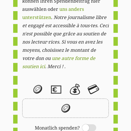
können Ihren Spendenbeitrag hier
auswählen oder
uns anders
unterstützen
.
Notre journalisme libre
et engagé est accessible à tous·tes. Ceci
n'est possible que grâce au soutien de
nos lecteur·rices. Si vous en avez les
moyens, choisissez le montant de
votre don ou
une autre forme de
soutien ici
. Merci ! .
🪙
💶
💰
💳
🪙
Monatlich spenden?
Switch