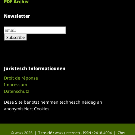
PDF Archiv
Newsletter
Juristesch Informatiounen
Droit de réponse
Impressum
Datenschutz
Dëse Site benotzt nëmmen technesch néideg an
anonymiséiert Cookies.
© woxx 2026 | Titre-clé : woxx (internet) - ISSN : 2418-4004 |
This