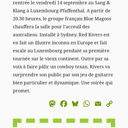
rentrée le vendredi 14 septembre au Sang &
Klang à Luxembourg-Pfaffenthal. A partir de
20.30 heures, le groupe français Blue Magoos
chauffera la salle pour l’acceuil des
australiens. Installé à Sydney, Red Rivers est
en fait un illustre inconnu en Europe et fait
escale au Luxembourg pendant sa première
tournée sur le vieux continent. Outre par sa
voix à faire pâlir un cowboy texan, Rivers va
surprendre son public par son jeu de guitarre
bien particulier et dynamique. Une soirée qui
promet.
Mastodon
Facebook
Bluesky
WhatsA
Email
Co
Li