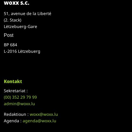
woxx s.c.
51, avenue de la Liberté
(2. Stack)
Lëtzebuerg-Gare
Post
BP 684
L-2016 Lëtzebuerg
Kontakt
Sekretariat :
(00)
352 29 79 99
admin@woxx.lu
Redaktioun :
woxx@woxx.lu
Agenda :
agenda@woxx.lu