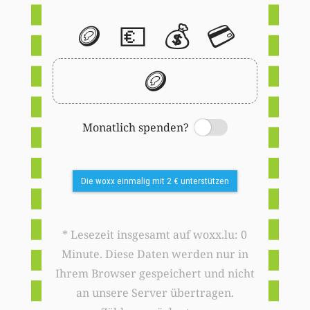
🪙
💶
💰
💳
🪙
Monatlich spenden?
Switch
Die woxx einmalig mit 2 € unterstützen
* Lesezeit insgesamt auf woxx.lu: 0
Minute. Diese Daten werden nur in
Ihrem Browser gespeichert und nicht
an unsere Server übertragen.