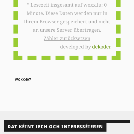
* Lesezeit insgesamt auf woxx.lu: 0
Minute. Diese Daten werden nur in
Ihrem Browser gespeichert und nicht
an unsere Server übertragen.
Zähler zurücksetzen
developed by
dekoder
WOXX607
DAT KÉINT IECH OCH INTERESSÉIEREN