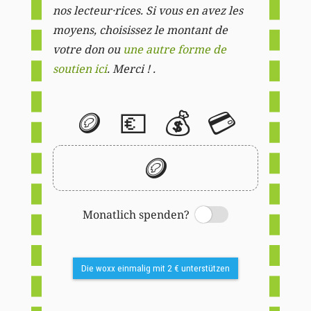
nos lecteur·rices. Si vous en avez les
moyens, choisissez le montant de
votre don ou
une autre forme de
soutien ici
. Merci ! .
🪙
💶
💰
💳
🪙
Monatlich spenden?
Switch
Die woxx einmalig mit 2 € unterstützen