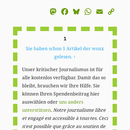
Mastodon
Facebook
Bluesky
WhatsA
Email
Co
Li
1
Sie haben schon 1 Artikel der woxx
gelesen.
↑
Unser kritischer Journalismus ist für
alle kostenlos verfügbar. Damit das so
bleibt, brauchen wir Ihre Hilfe. Sie
können Ihren Spendenbeitrag hier
auswählen oder
uns anders
unterstützen
.
Notre journalisme libre
et engagé est accessible à tous·tes. Ceci
n'est possible que grâce au soutien de