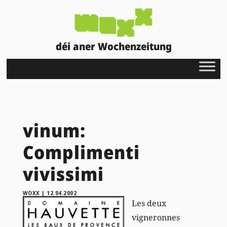
déi aner Wochenzeitung
vinum:
Complimenti
vivissimi
WOXX
|
12.04.2002
Les deux
vigneronnes