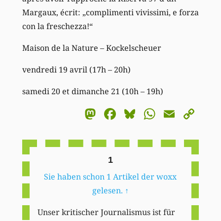
Margaux, écrit: „complimenti vivissimi, e forza
con la freschezza!“
Maison de la Nature – Kockelscheuer
vendredi 19 avril (17h – 20h)
samedi 20 et dimanche 21 (10h – 19h)
Mastodon
Facebook
Bluesky
WhatsA
Email
Co
Li
1
Sie haben schon 1 Artikel der woxx
gelesen.
↑
Unser kritischer Journalismus ist für