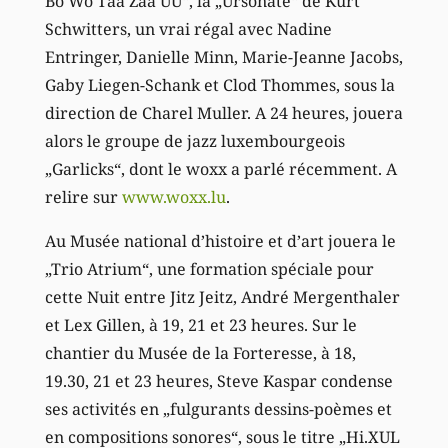
Bö Wö Tää Zää UU“, la „Ursonate“ de Kurt
Schwitters, un vrai régal avec Nadine
Entringer, Danielle Minn, Marie-Jeanne Jacobs,
Gaby Liegen-Schank et Clod Thommes, sous la
direction de Charel Muller. A 24 heures, jouera
alors le groupe de jazz luxembourgeois
„Garlicks“, dont le woxx a parlé récemment. A
relire sur
www.woxx.lu
.
Au Musée national d’histoire et d’art jouera le
„Trio Atrium“, une formation spéciale pour
cette Nuit entre Jitz Jeitz, André Mergenthaler
et Lex Gillen, à 19, 21 et 23 heures. Sur le
chantier du Musée de la Forteresse, à 18,
19.30, 21 et 23 heures, Steve Kaspar condense
ses activités en „fulgurants dessins-poèmes et
en compositions sonores“, sous le titre „Hi.XUL