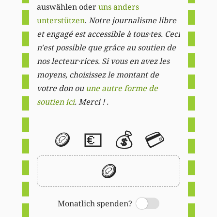
auswählen oder
uns anders
unterstützen
.
Notre journalisme libre
et engagé est accessible à tous·tes. Ceci
n'est possible que grâce au soutien de
nos lecteur·rices. Si vous en avez les
moyens, choisissez le montant de
votre don ou
une autre forme de
soutien ici
. Merci ! .
🪙
💶
💰
💳
🪙
Monatlich spenden?
Switch