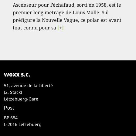
Ascenseur pour l’échafaud, sorti en 1958, est le
premier long métrage de Louis Malle. S’il
préfigure la Nouvelle Vague, ce polar est avant
tout connu pour sa
[+]
woxx s.c.
51, avenue de la Liberté
(2. Stack)
Lëtzebuerg-Gare
Post
BP 684
L-2016 Lëtzebuerg