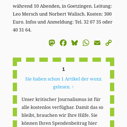
während 10 Abenden, in Goetzingen. Leitung:
Leo Mersch und Norbert Walisch. Kosten: 300
Euro. Infos und Anmeldung: Tel. 32 07 35 oder
40 31 64.
Mastodon
Facebook
Bluesky
WhatsA
Email
Co
Li
1
Sie haben schon 1 Artikel der woxx
gelesen.
↑
Unser kritischer Journalismus ist für
alle kostenlos verfügbar. Damit das so
bleibt, brauchen wir Ihre Hilfe. Sie
können Ihren Spendenbeitrag hier