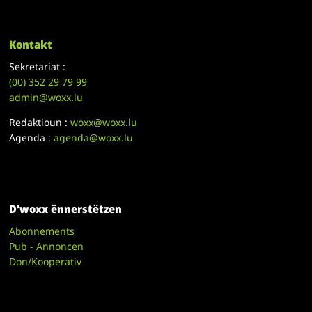
Kontakt
Sekretariat :
(00)
352 29 79 99
admin@woxx.lu
Redaktioun :
woxx@woxx.lu
Agenda :
agenda@woxx.lu
D’woxx ënnerstëtzen
Abonnements
Pub - Annoncen
Don/Kooperativ