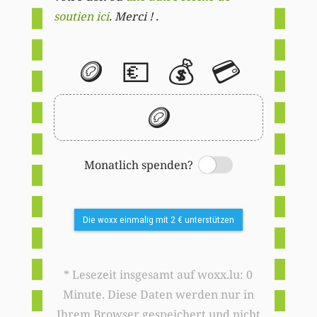
soutien ici
. Merci ! .
🪙
💶
💰
💳
🪙
Monatlich spenden?
Switch
Die woxx einmalig mit 2 € unterstützen
* Lesezeit insgesamt auf woxx.lu: 0
Minute. Diese Daten werden nur in
Ihrem Browser gespeichert und nicht