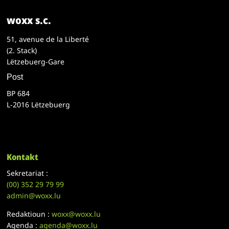
woxx s.c.
51, avenue de la Liberté
(2. Stack)
Lëtzebuerg-Gare
Post
BP 684
L-2016 Lëtzebuerg
Kontakt
Sekretariat :
(00)
352 29 79 99
admin@woxx.lu
Redaktioun :
woxx@woxx.lu
Agenda :
agenda@woxx.lu