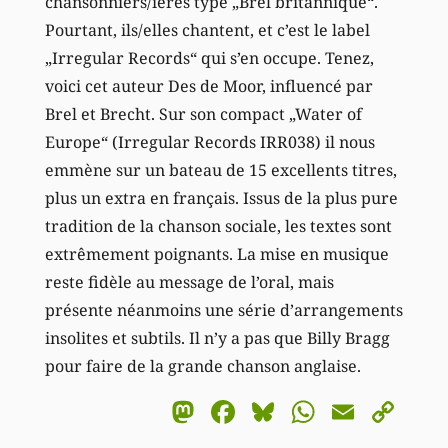
chansonniers/ières type „Brel britannique“.
Pourtant, ils/elles chantent, et c’est le label
„Irregular Records“ qui s’en occupe. Tenez,
voici cet auteur Des de Moor, influencé par
Brel et Brecht. Sur son compact „Water of
Europe“ (Irregular Records IRR038) il nous
emmène sur un bateau de 15 excellents titres,
plus un extra en français. Issus de la plus pure
tradition de la chanson sociale, les textes sont
extrêmement poignants. La mise en musique
reste fidèle au message de l’oral, mais
présente néanmoins une série d’arrangements
insolites et subtils. Il n’y a pas que Billy Bragg
pour faire de la grande chanson anglaise.
Mastodon
Facebook
Bluesky
WhatsA
Email
Co
Li