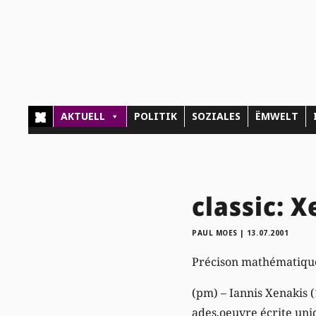
AKTUELL
POLITIK
SOZIALES
ËMWELT
classic: 
PAUL MOES
|
13.07.2001
Précison mathématiqu
(pm) – Iannis Xenakis (
ades,oeuvre écrite un