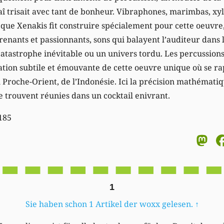
î trisait avec tant de bonheur. Vibraphones, marimbas, xyl
que Xenakis fit construire spécialement pour cette oeuvre
nants et passionnants, sons qui balayent l’auditeur dans le
tastrophe inévitable ou un univers tordu. Les percussion
ation subtile et émouvante de cette oeuvre unique où se 
 Proche-Orient, de l’Indonésie. Ici la précision mathémati
se trouvent réunies dans un cocktail enivrant.
185
M
1
Sie haben schon 1 Artikel der woxx gelesen.
↑