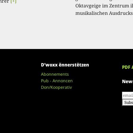
hrer
[+]
Oktavgeige im Zentrum i
musikalischen Ausdrucks
D’woxx ënnerstëtzen
PDF 
Abonnements
Pub - Annoncen
News
Don/Kooperativ