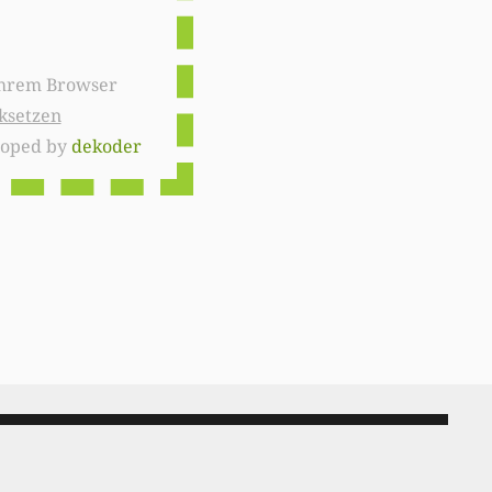
ksetzen
loped by
dekoder