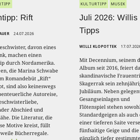
RTIPP
KULTURTIPP
MUSEK
tipp: Rift
Juli 2026: Willis
Tipps
AUER
24.07.2026
eschwister, davon eines
WILLI KLOPOTTEK
17.07.202
nk, machen einen
Mit Decennium, seinem d
ip durch Nordamerika.
Album seit 2016, feiert d
een, die Marina Schwabe
skandinavische Frauentr
em Romandebüt „Rift“
Skagerrak sein zehnjähri
t, sind also keineswegs
Jubiläum. Neben gelegen
benteuerliche Autoreise,
Gesangseinlagen und
eschwisterliebe,
Flötenspiel stehen sowoh
der Abschied und
Standardgeigen als auch 
he. Die Literatur, die
einer tieferen Saite ver
e Motive kreist, füllt
fünfsaitige Geige und die
rweile Bücherregale.
gänzlich tiefer gestimmt