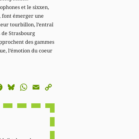
ophones et le sixxen,
, font émerger une
ur tourbillon, l’entraî
s de Strasbourg
rapprochent des gammes
que, l’émotion du coeur
astodon
Facebook
Bluesky
WhatsApp
Email
Copy
Link