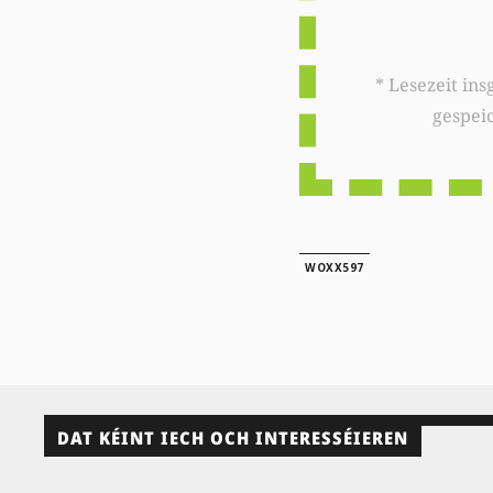
* Lesezeit insgesamt auf woxx.lu: 
gespei
WOXX597
DAT KÉINT IECH OCH INTERESSÉIEREN