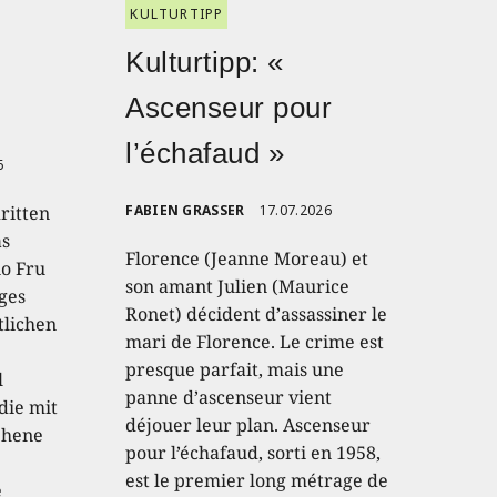
KULTURTIPP
Kulturtipp: «
Ascenseur pour
l’échafaud »
6
ritten
FABIEN GRASSER
17.07.2026
as
Florence (Jeanne Moreau) et
io Fru
son amant Julien (Maurice
ges
Ronet) décident d’assassiner le
tlichen
mari de Florence. Le crime est
presque parfait, mais une
l
panne d’ascenseur vient
die mit
déjouer leur plan. Ascenseur
sehene
pour l’échafaud, sorti en 1958,
est le premier long métrage de
e