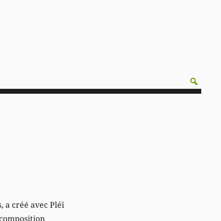
, a créé avec Pléï
 composition