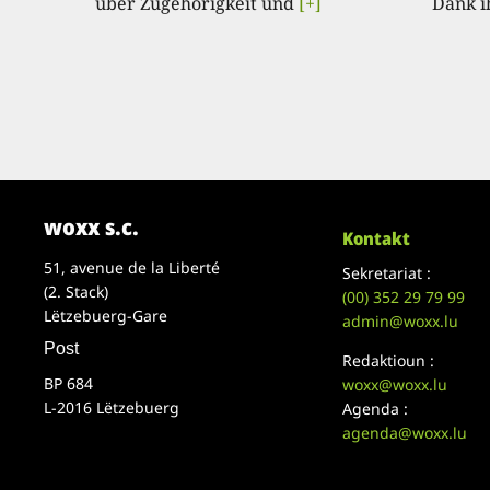
über Zugehörigkeit und
[+]
Dank i
woxx s.c.
Kontakt
51, avenue de la Liberté
Sekretariat :
(2. Stack)
(00)
352 29 79 99
Lëtzebuerg-Gare
admin@woxx.lu
Post
Redaktioun :
BP 684
woxx@woxx.lu
L-2016 Lëtzebuerg
Agenda :
agenda@woxx.lu