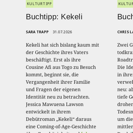
KULTURTIPP
KULTU
Buchtipp: Kekeli
Buch
SARA TRAPP
31.07.2026
CHRIS L
Kekeli hat sich bislang kaum mit
Zwei G
der Geschichte ihres Vaters
todkra
beschäftigt. Erst als ihre
Roadtr
Cousine Afi aus Togo zu Besuch
Die Id
kommt, beginnt sie, die
in ihr
Vergangenheit ihrer Familie
verweb
und Fragen der eigenen
neu: a
Identität neu zu betrachten.
tiefe G
Jessica Mawuena Lawson
drohen
entwickelt in ihrem
Todesnä
Debütroman „Kekeli“ daraus
um dies
eine Coming-of-Age-Geschichte
mittle