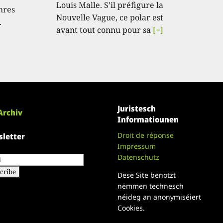
Louis Malle. S’il préfigure la
hres
Nouvelle Vague, ce polar est
.
avant tout connu pour sa
[+]
Juristesch
Archiv
Informatiounen
Droit de réponse
letter
Impressum
Datenschutz
Dëse Site benotzt
nëmmen technesch
néideg an anonymiséiert
Cookies.