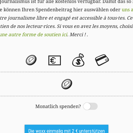
Journalismus ist für alle kostenlos verfügbar. Damit das so
Sie können Ihren Spendenbeitrag hier auswählen oder
uns 
re journalisme libre et engagé est accessible à tous·tes. Cec
ien de nos lecteur·rices. Si vous en avez les moyens, chois
une autre forme de soutien ici
. Merci ! .
🪙
💶
💰
💳
🪙
Monatlich spenden?
Switch
Die woxx einmalig mit 2 € unterstützen