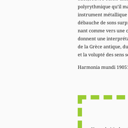
polyrythmique qu’il ma
instrument métallique 
débauche de sons surpre
nant comme vers une ca
donnent une interprét
de la Grèce antique, du
et la volupté des sens 
Harmonia mundi 1905