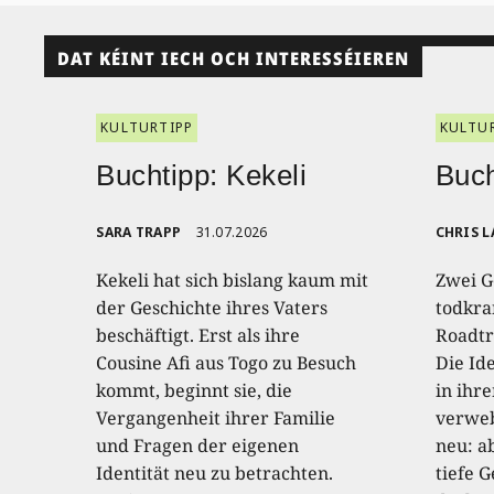
DAT KÉINT IECH OCH INTERESSÉIEREN
KULTURTIPP
KULTU
Buchtipp: Kekeli
Buch
SARA TRAPP
31.07.2026
CHRIS L
Kekeli hat sich bislang kaum mit
Zwei G
der Geschichte ihres Vaters
todkra
beschäftigt. Erst als ihre
Roadtr
Cousine Afi aus Togo zu Besuch
Die Id
kommt, beginnt sie, die
in ihr
Vergangenheit ihrer Familie
verweb
und Fragen der eigenen
neu: a
Identität neu zu betrachten.
tiefe G