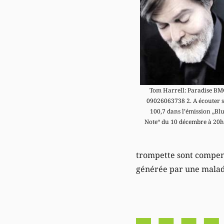
Tom Harrell: Paradise B
09026063738 2. A écouter 
100,7 dans l’émission „Bl
Note“ du 10 décembre à 20h
trompette sont compen
générée par une malad