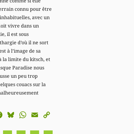
onne comme si elle
 terrain connu pour être
inhabituelles, avec un
doit vivre dans un
, il est sous
hargie d’où il ne sort
st à l’image de sa
a limite du kitsch, et
isque Paradise nous
ousse un peu trop
elques couacs sur la
 malheureusement
astodon
Facebook
Bluesky
WhatsApp
Email
Copy
Link