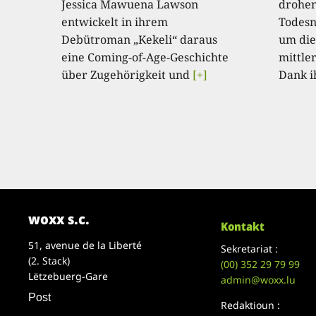
Jessica Mawuena Lawson
drohen
entwickelt in ihrem
Todesnä
Debütroman „Kekeli“ daraus
um dies
eine Coming-of-Age-Geschichte
mittle
über Zugehörigkeit und
[+]
Dank i
woxx s.c.
Kontakt
51, avenue de la Liberté
Sekretariat :
(2. Stack)
(00)
352 29 79 99
Lëtzebuerg-Gare
admin@woxx.lu
Post
Redaktioun :