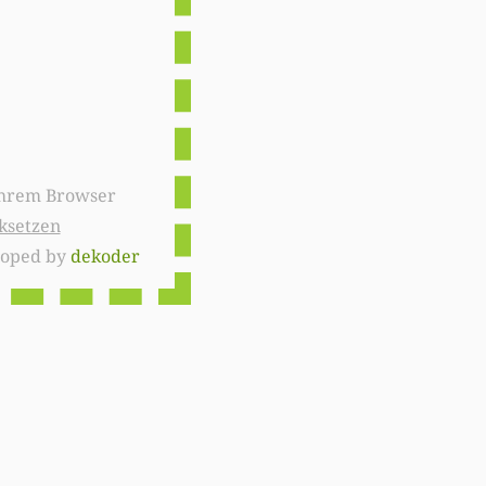
ksetzen
loped by
dekoder