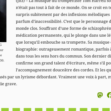
(jitz) – La musique du trompettiste Tom Harrell s
n’était pas tout à fait de ce monde. On se croit en
surpris subitement par des inflexions mélodiques 
parfum d’inaccessibilité. C’est que le personnage 
monde clos. Souffrant d’une forme de schizophrénie
médication permanente, qui le plonge dans une lét
que lorsqu’il embouche sa trompette. Sa musique e
MG
biographie: outrageusement romantique, parfois à l
sur
ue
dans tous les sens hors du commun. Son dernier d
30.
confirme son grand talent d’écriture, même s’il p
l’accompagnement douceâtre des cordes. Et les qu
sés par un lyrisme débordant. Vraiment une voix à part,
ie grave.
M