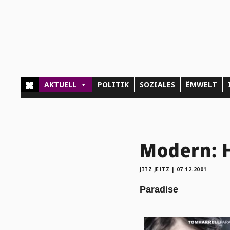
AKTUELL
POLITIK
SOZIALES
ËMWELT
Modern: H
JITZ JEITZ
|
07.12.2001
Paradise