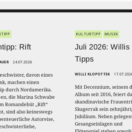
RTIPP
KULTURTIPP
MUSEK
tipp: Rift
Juli 2026: Willis
Tipps
AUER
24.07.2026
eschwister, davon eines
WILLI KLOPOTTEK
17.07.202
nk, machen einen
Mit Decennium, seinem d
ip durch Nordamerika.
Album seit 2016, feiert d
een, die Marina Schwabe
skandinavische Frauentr
em Romandebüt „Rift“
Skagerrak sein zehnjähri
t, sind also keineswegs
Jubiläum. Neben gelegen
benteuerliche Autoreise,
Gesangseinlagen und
eschwisterliebe,
Flötenspiel stehen sowoh