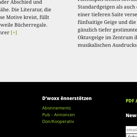
der Abschied und
Standardgeigen als auch 
he. Die Literatur, die
einer tieferen Saite ver
e Motive kreist, füllt
fünfsaitige Geige und die
rweile Bücherregale.
gänzlich tiefer gestimmt
hrer
[+]
Oktavgeige im Zentrum i
musikalischen Ausdrucks
D’woxx ënnerstëtzen
PDF 
Abonnements
Pub - Annoncen
News
Don/Kooperativ