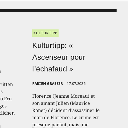
KULTURTIPP
Kulturtipp: «
Ascenseur pour
l’échafaud »
6
ritten
FABIEN GRASSER
17.07.2026
as
Florence (Jeanne Moreau) et
io Fru
son amant Julien (Maurice
ges
Ronet) décident d’assassiner le
tlichen
mari de Florence. Le crime est
presque parfait, mais une
l