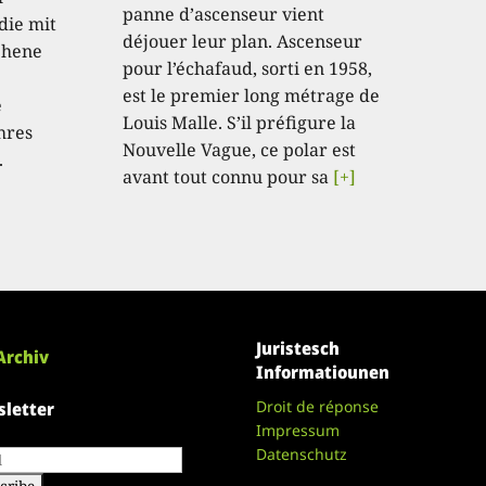
panne d’ascenseur vient
die mit
déjouer leur plan. Ascenseur
sehene
pour l’échafaud, sorti en 1958,
est le premier long métrage de
e
Louis Malle. S’il préfigure la
hres
Nouvelle Vague, ce polar est
.
avant tout connu pour sa
[+]
Juristesch
Archiv
Informatiounen
Droit de réponse
letter
Impressum
Datenschutz