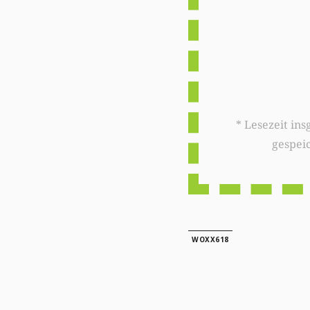
* Lesezeit insgesamt auf woxx.lu: 
gespei
WOXX618