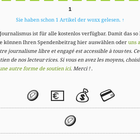
1
Sie haben schon 1 Artikel der woxx gelesen.
↑
Journalismus ist für alle kostenlos verfügbar. Damit das so
Sie können Ihren Spendenbeitrag hier auswählen oder
uns 
re journalisme libre et engagé est accessible à tous·tes. Cec
ien de nos lecteur·rices. Si vous en avez les moyens, chois
une autre forme de soutien ici
. Merci ! .
🪙
💶
💰
💳
🪙