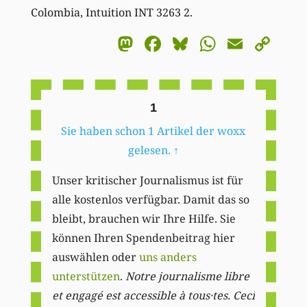
Colombia, Intuition INT 3263 2.
Mastodon
Facebook
Bluesky
WhatsA
Email
Co
Li
1
Sie haben schon 1 Artikel der woxx
gelesen.
↑
Unser kritischer Journalismus ist für
alle kostenlos verfügbar. Damit das so
bleibt, brauchen wir Ihre Hilfe. Sie
können Ihren Spendenbeitrag hier
auswählen oder
uns anders
unterstützen
.
Notre journalisme libre
et engagé est accessible à tous·tes. Ceci