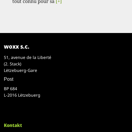
tout connu pour sa
[+]
woxx s.c.
51, avenue de la Liberté
(2. Stack)
Lëtzebuerg-Gare
Post
BP 684
L-2016 Lëtzebuerg
Kontakt