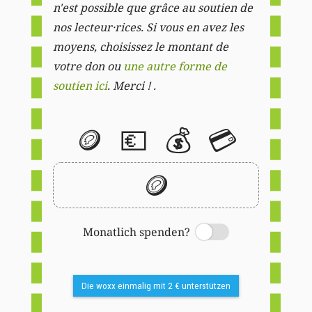
n'est possible que grâce au soutien de
nos lecteur·rices. Si vous en avez les
moyens, choisissez le montant de
votre don ou
une autre forme de
soutien ici
. Merci ! .
🪙
💶
💰
💳
🪙
Monatlich spenden?
Switch
Die woxx einmalig mit 2 € unterstützen