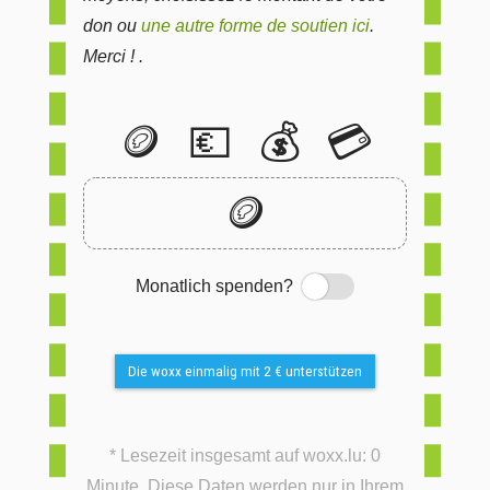
don ou
une autre forme de soutien ici
.
Merci ! .
🪙
💶
💰
💳
🪙
Monatlich spenden?
Switch
Die woxx einmalig mit 2 € unterstützen
* Lesezeit insgesamt auf woxx.lu: 0
Minute. Diese Daten werden nur in Ihrem