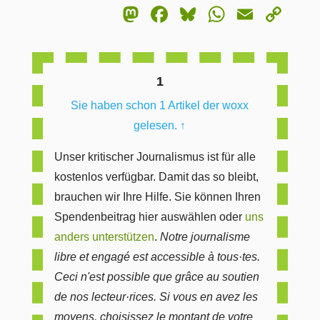
Mastodon
Facebook
Bluesky
WhatsA
Email
Co
Lin
1
Sie haben schon 1 Artikel der woxx
gelesen.
↑
Unser kritischer Journalismus ist für alle
kostenlos verfügbar. Damit das so bleibt,
brauchen wir Ihre Hilfe. Sie können Ihren
Spendenbeitrag hier auswählen oder
uns
anders unterstützen
.
Notre journalisme
libre et engagé est accessible à tous·tes.
Ceci n'est possible que grâce au soutien
de nos lecteur·rices. Si vous en avez les
moyens, choisissez le montant de votre