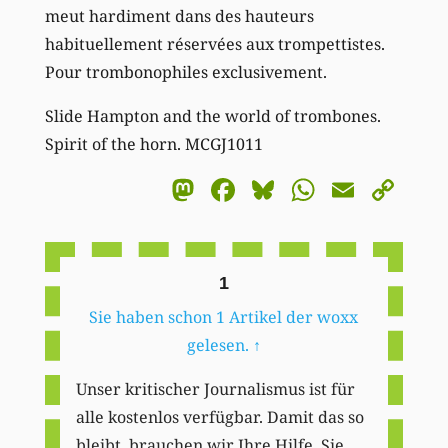
meut hardiment dans des hauteurs
habituellement réservées aux trompettistes.
Pour trombonophiles exclusivement.
Slide Hampton and the world of trombones.
Spirit of the horn. MCGJ1011
Mastodon
Facebook
Bluesky
WhatsA
Email
Co
Li
1
Sie haben schon 1 Artikel der woxx
gelesen.
↑
Unser kritischer Journalismus ist für
alle kostenlos verfügbar. Damit das so
bleibt, brauchen wir Ihre Hilfe. Sie