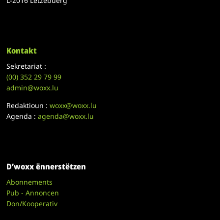
L-2016 Lëtzebuerg
Kontakt
Sekretariat :
(00)
352 29 79 99
admin@woxx.lu
Redaktioun :
woxx@woxx.lu
Agenda :
agenda@woxx.lu
D’woxx ënnerstëtzen
Abonnements
Pub - Annoncen
Don/Kooperativ