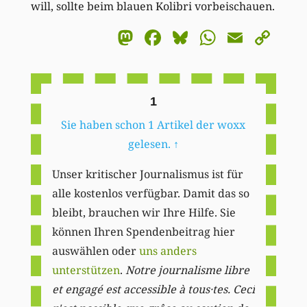
will, sollte beim blauen Kolibri vorbeischauen.
Mastodon
Facebook
Bluesky
WhatsA
Email
Co
Li
1
Sie haben schon 1 Artikel der woxx
gelesen.
↑
Unser kritischer Journalismus ist für
alle kostenlos verfügbar. Damit das so
bleibt, brauchen wir Ihre Hilfe. Sie
können Ihren Spendenbeitrag hier
auswählen oder
uns anders
unterstützen
.
Notre journalisme libre
et engagé est accessible à tous·tes. Ceci