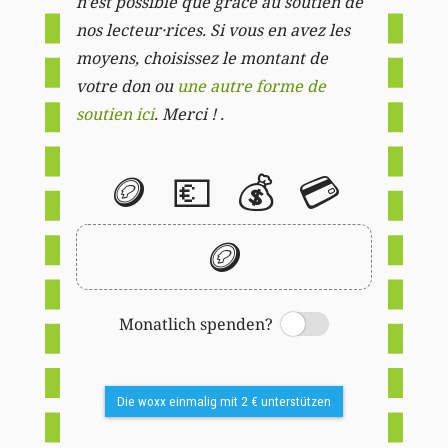
n'est possible que grâce au soutien de
nos lecteur·rices. Si vous en avez les
moyens, choisissez le montant de
votre don ou
une autre forme de
soutien ici
. Merci ! .
🪙
💶
💰
💳
🪙
Monatlich spenden?
Switch
Die woxx einmalig mit 2 € unterstützen